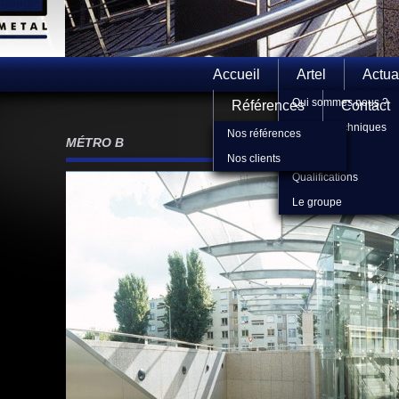
Accueil
Artel
Actua
Qui sommes nous ?
Références
Contact
Moyens techniques
Nos références
MÉTRO B
L'équipe
Nos clients
Qualifications
Le groupe